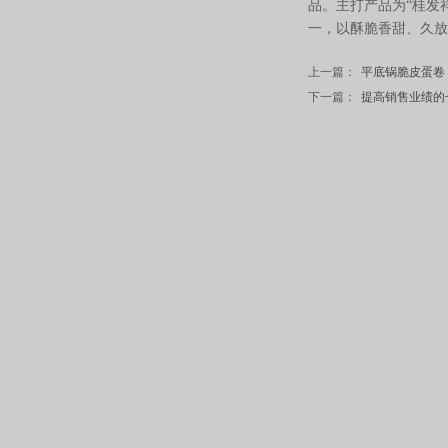
品。主打产品为“桂发
一，以酥脆香甜、久放
上一篇：
平底锅脆皮蛋卷
下一篇：
提高销售业绩的七个好