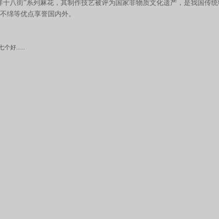
祥十八街”系列麻花，其制作技艺被评为国家非物质文化遗产，是我国传
不绵等优点享誉国内外。
......