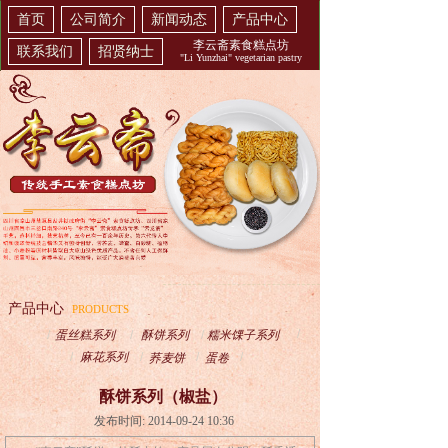
首页
公司简介
新闻动态
产品中心
李云斋素食糕点坊
联系我们
招贤纳士
"Li Yunzhai" vegetarian pastry
产品中心
PRODUCTS
/
/
蛋丝糕系列
/
酥饼系列
/
糯米馃子系列
/
麻花系列
/
/
/
荞麦饼
蛋卷
酥饼系列（椒盐）
发布时间: 2014-09-24 10:36