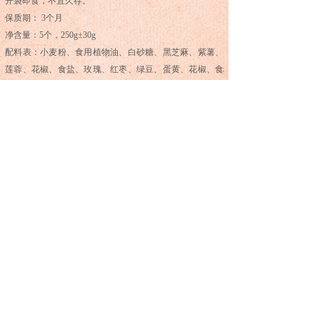
开袋即食，不宜久存。
保质期： 3个月
净含量：5个，250g±30g
配料表：小麦粉、食用植物油、白砂糖、黑芝麻、紫薯、
莲蓉、花椒、食盐、玫瑰、红枣、绿豆、蛋黄、花椒、食
盐等。
食用添加剂：无
产品承诺：未添加任何人工防腐剂、色素、香精，选料源
自大凉山绿色品牌产品，天然无公害，传统手工制作。
提示：为保持新鲜供货，产品需订购制作。
产品特点： 外酥内软，产品层次分明，酥香适口，历史悠
久，地方名优特色产品。
上一个：
蛋丝糕系列（原味）
下一个：
酥饼系列（蛋黄）
版权所有©（2013-2016）李云斋
All Rights Reserved.
蜀ICP备16026197号-1