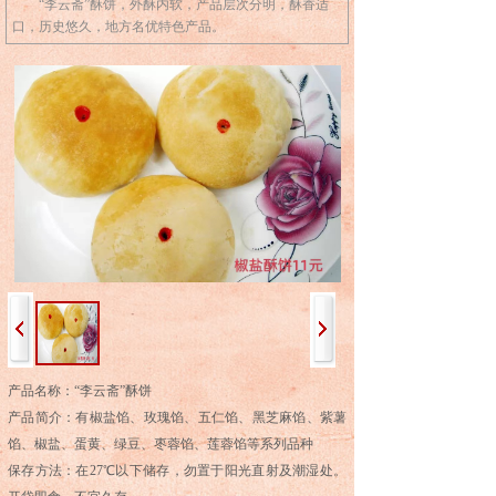
“李云斋”酥饼，外酥内软，产品层次分明，酥香适
口，历史悠久，地方名优特色产品。
产品名称：“李云斋”酥饼
产品简介：有椒盐馅、玫瑰馅、五仁馅、黑芝麻馅、紫薯
馅、椒盐、蛋黄、绿豆、枣蓉馅、莲蓉馅等系列品种
保存方法：在27℃以下储存，勿置于阳光直射及潮湿处。