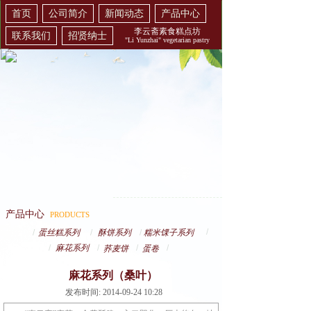
首页
公司简介
新闻动态
产品中心
李云斋素食糕点坊
联系我们
招贤纳士
"Li Yunzhai" vegetarian pastry
产品中心
PRODUCTS
/
/
蛋丝糕系列
/
酥饼系列
/
糯米馃子系列
/
麻花系列
/
/
/
荞麦饼
蛋卷
麻花系列（桑叶）
发布时间: 2014-09-24 10:28