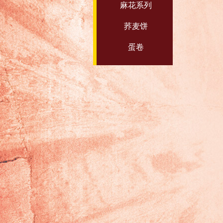
麻花系列
荞麦饼
蛋卷