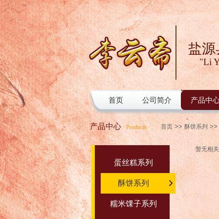
盐源
"Li Y
首页
公司简介
产品中
首页
公司简介
产品中
产品中心
>>
>>
首页
酥饼系列
·
Products
·
暂无相关
蛋丝糕系列
酥饼系列
糯米馃子系列