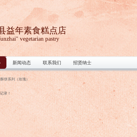
县益年素食糕点店
unzhai" vegetarian pastry
心
新闻动态
联系我们
招贤纳士
心
新闻动态
联系我们
招贤纳士
酥饼系列（玫瑰）
记录！