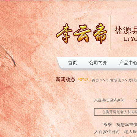
盐源
"Li Yu
首页
公司简介
产品中
新闻动态
·
NEWS
·
>>
>>
首页
行业资讯
爱吃
来源:
每日经济新闻
|
作
心胸开阔是老人长寿
“爷爷，祝您幸福快
人百岁生日时，老人脸