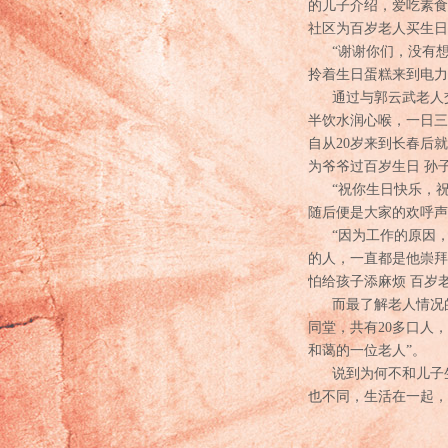
的儿子介绍，爱吃素食
社区为百岁老人买生日
“谢谢你们，没有想到
拎着生日蛋糕来到电力
通过与郭云武老人交
半饮水润心喉，一日三
自从20岁来到长春后
为爷爷过百岁生日 孙
“祝你生日快乐，祝
随后便是大家的欢呼声
“因为工作的原因，
的人，一直都是他崇拜
怕给孩子添麻烦 百岁
而最了解老人情况的
同堂，共有20多口人
和蔼的一位老人”。
说到为何不和儿子生
也不同，生活在一起，