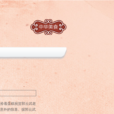
手拎着蛋糕祝贺郭云武老
意外的惊喜。据郭云武