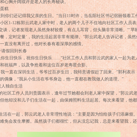
和心胸开阔或许是老人的长寿秘诀。
蛋糕
你们还记得我父亲的生日。”当日11时许，当岳阳社区书记宿丽领着工
小区1-12栋郭云武老人家中时，老人的两个儿子不住地向社区工作人员
谈，记者发现老人虽然身材较瘦，有点儿耳背，但头脑非常清晰。“‘早
餐，定时定量’，我的生活起居非常有规律。”郭云武老人告诉记者，虽
就一直没有离开过，他对长春有着深厚的感情。
子请假回到长春
你生日快乐，祝你生日快乐……”社区工作人员和郭云武的家人一起为老
和祝福声，以及争抢着和这位百岁老寿星合影。
我一直在深圳生活，爷爷过百岁生日，我特意请假赶了回来。”郭利表示
的偶像，“我从小生活在爷爷身边，他一直都在教我做人的道理。”
老人独自生活
社区工作人员刘贵圆表示，逢年过节她都会到老人家中探望，“郭云武老
，但他却没和儿子们生活在一起，由保姆照料生活起居。每次来看望，他
活在一起，郭云武老人非常理性地说：“主要是因为怕给孩子们添麻烦。
难免会发生摩擦。虽然孩子们都很忙，但从没忘记我，总是来看望我，还