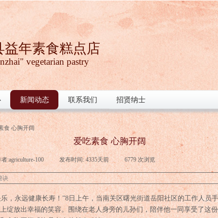
县益年素食糕点店
nzhai" vegetarian pastry
心
新闻动态
联系我们
招贤纳士
素食 心胸开阔
爱吃素食 心胸开阔
者:
agriculture-100
|
发布时间:
4335天前
|
6779
次浏览
|
秘诀
乐，永远健康长寿！”8日上午，当南关区曙光街道岳阳社区的工作人员
上绽放出幸福的笑容。围绕在老人身旁的儿孙们，陪伴他一同享受了这份